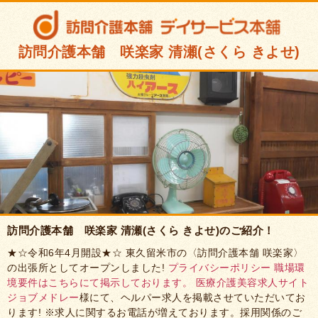
訪問介護本舗 咲楽家 清瀬(さくら きよせ)
訪問介護本舗 咲楽家 清瀬(さくら きよせ)のご紹介！
★☆令和6年4月開設★☆ 東久留米市の〈訪問介護本舗 咲楽家〉
の出張所としてオープンしました!
プライバシーポリシー
職場環
境要件はこちらにて掲示しております。
医療介護美容求人サイト
ジョブメドレー
様にて、ヘルパー求人を掲載させていただいてお
ります! ※求人に関するお電話が増えております。採用関係のご