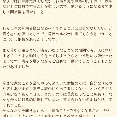
今まではお掃除だけでしたが、お着替えや服薬のお手伝い、洗濯
などもご自身ですることが難しいので、動けるようになるまで少
しの間支援を増やすことに。
しかしその利用者様はなるべくできることは自分でやりたい、と
言う思いが強い方なので、毎日ヘルパーに来てもらうということ
には少し抵抗があったようです。
また骨折が治るまで、痛みがなくなるまでの期間でも、人に頼り
すぎてこのまま動けなくなってしまったらという思いも強かった
ようです。痛みを堪えながらご自身で 動いてしまうこともたび
たびありました。
今まで家のことを全てやって来ていた女性の方は、自分なりのや
り方もありますし本当は誰かにやって欲しくない、という考えの
方も少なくありません。またその方は長女だったこともあり、な
かなか人に頼るのに慣れていない、甘えられないのよねと話して
くれました。
そんなお話を聞きながら、「頼ること=できなくなること」だと
感じてしまう方は、とても多いのだと改めて感じました。