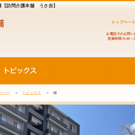
介護【訪問介護本舗 うさ吉】
お電話でのお問い
営業時間:9:00～1
ページ
＞
トピックス
＞ 桜