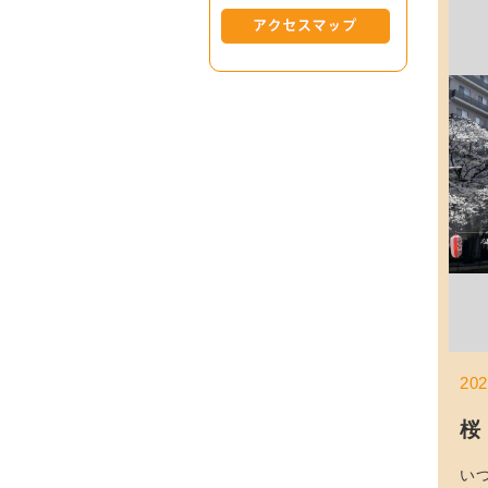
20
桜
い