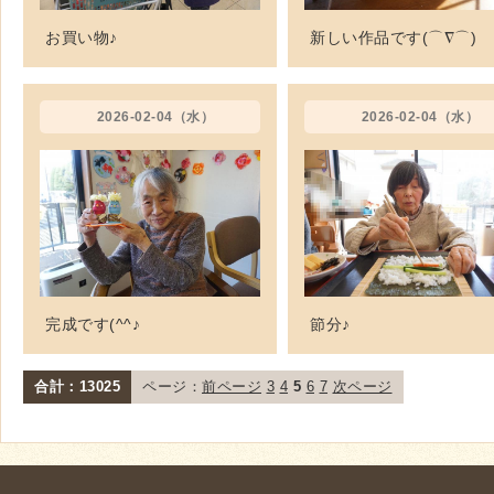
お買い物♪
新しい作品です(⌒∇⌒)
2026-02-04（水）
2026-02-04（水）
完成です(^^♪
節分♪
合計：13025
ページ：
前ページ
3
4
5
6
7
次ページ