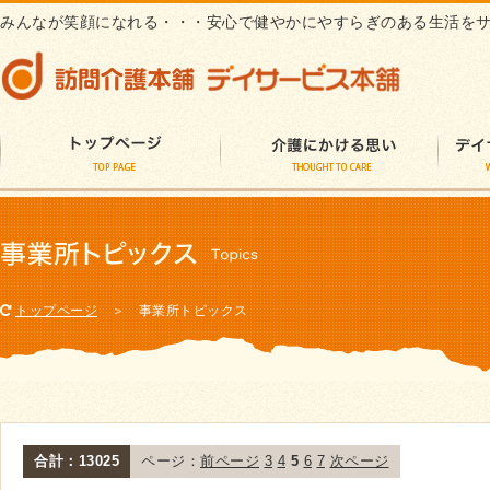
みんなが笑顔になれる・・・安心で健やかにやすらぎのある生活を
トップページ
＞ 事業所トピックス
合計：13025
ページ：
前ページ
3
4
5
6
7
次ページ