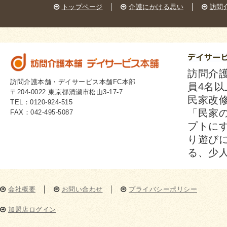
トップページ
│
介護にかける思い
│
訪問
訪問介
訪問介護本舗・デイサービス本舗FC本部
員4名以
〒204-0022 東京都清瀬市松山3-17-7
民家改
TEL：0120-924-515
「民家
FAX：042-495-5087
プトに
り遊び
る、少
会社概要
│
お問い合わせ
│
プライバシーポリシー
加盟店ログイン