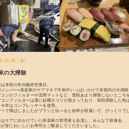
25-12-26（金）
末の大掃除
日は本部の年内最終営業日。
部メンバー+喜楽家のケアマネで午前中いっぱいかけて本部内の大掃除
アコンのフィルターや玄関マットなど、普段あまり掃除しないところ
アコンフィルターは溝に結構ホコリが溜まっており、前回掃除した時
、今年はコンプレッサーを使用。
アーで飛ばしましたがブラシと比べると効率が段違いで、びっくりで
昼はケアに出かけていた咲楽家の管理者も合流し、みんなで昼食会。
表が皆においしいお寿司をご馳走してくださいました。