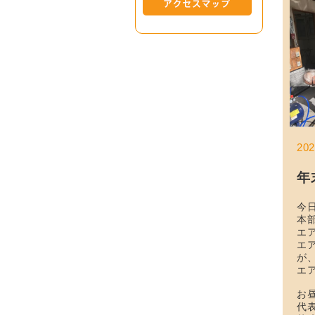
20
年
今
本
エ
エ
が
エ
お
代