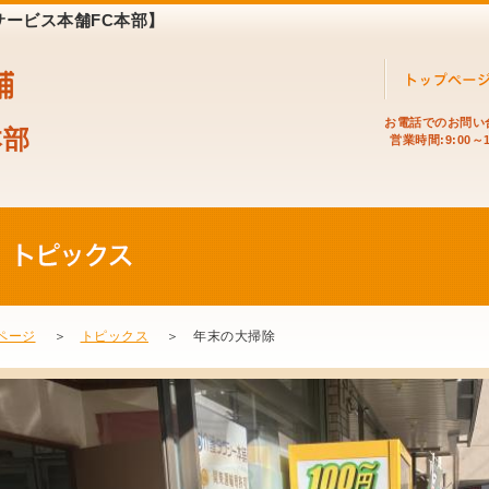
サービス本舗FC本部】
お電話でのお問い
本部
営業時間:9:00～1
ページ
＞
トピックス
＞ 年末の大掃除