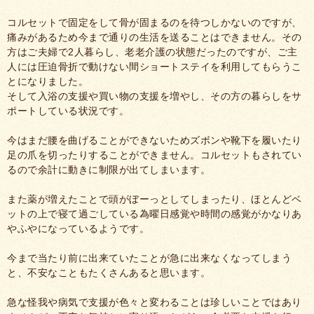
コルセットで固定をして骨が固まるのを待つしかないのですが、
痛みがあるため今まで通りの生活を送ることはできません。その
方はご夫婦で2人暮らし、老老介護の状態だったのですが、ご主
人には圧迫骨折で動けない間ショートステイを利用してもらうこ
とになりました。
そして入浴の支援や買い物の支援を増やし、その方の暮らしをサ
ポートしている状況です。
今はまだ腰を曲げることができないためズボンや靴下を履いたり
足の爪を切ったりすることができません。コルセットもされてい
るので余計に動きに制限が出てしまいます。
また薬が増えたことで頭がぼーっとしてしまったり、ほとんどベ
ットの上で寝て過ごしている為曜日感覚や時間の感覚がかなりあ
やふやになっているようです。
今まで当たり前に出来ていたことが急に出来なくなってしまう
と、不安なこともたくさんあると思います。
急な怪我や病気で支援が色々と変わることは珍しいことではあり