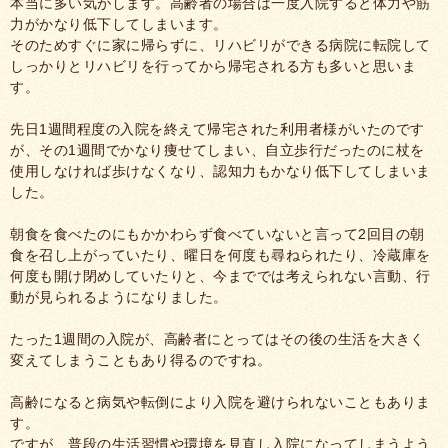
本当に多い気がします。高齢者の場合は一度入院すると体力や筋
力がかなり低下してしまいます。
そのためすぐに家に帰らずに、リハビリができる病院に転院して
しっかりとリハビリを行ってから帰宅される方も多いと思いま
す。
先日1週間程度の入院を終えて帰宅された利用者様がいたのです
が、その1週間でかなり痩せてしまい、自立歩行だったのに杖を
使用しなければ歩けなくなり、認知力もかなり低下してしまいま
した。
朝食を食べたのにもかかわらず食べていないと言って2回目の朝
食を召し上がっていたり、曜日を何度も尋ねられたり、冷蔵庫を
何度も開け閉めしていたりと、今まででは考えられない言動、行
動が見られるようになりました。
たった1週間の入院が、高齢者にとってはその後の生活を大きく
変えてしまうこともあり得るのですね。
高齢になると病気や転倒により入院を避けられないこともありま
す。
ですが、普段の生活習慣や環境を見直し入院になってしまうよう