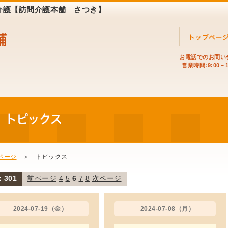
問介護【訪問介護本舗 さつき】
お電話でのお問い
営業時間:9:00～1
ページ
＞ トピックス
301
前ページ
4
5
6
7
8
次ページ
2024-07-19（金）
2024-07-08（月）