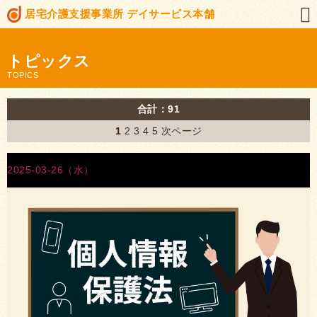
居宅介護支援事業所 デイサービス本舗
トピックス
TOPICS
合計：91
1
2
3
4
5
次ページ
2025-03-26（水）