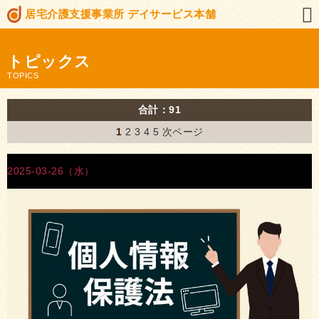
居宅介護支援事業所 デイサービス本舗
トピックス
TOPICS
合計：91
1
2
3
4
5
次ページ
2025-03-26（水）