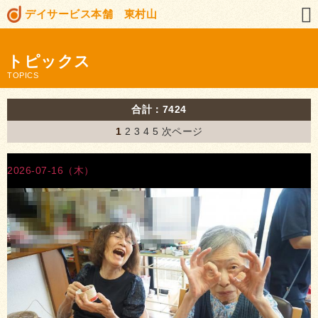
デイサービス本舗 東村山
トピックス
TOPICS
合計：7424
1
2
3
4
5
次ページ
2026-07-16（木）