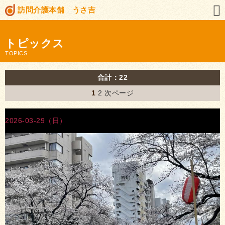
訪問介護本舗 うさ吉
トピックス
TOPICS
合計：22
1
2
次ページ
2026-03-29（日）