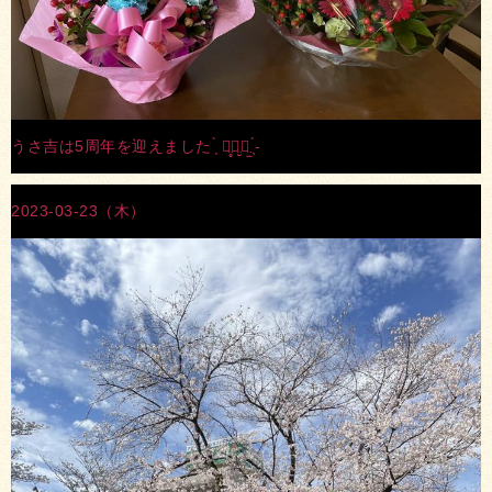
うさ吉は5周年を迎えました ̗̀ ꪔ̤̥ꪔ̤̮ꪔ̤̫ ̖́-
2023-03-23（木）