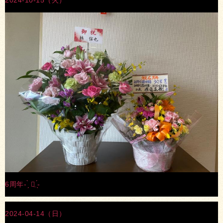
2024-10-15（火）
6周年‪- ̗̀ ꪔ̤ ̖́-‬
2024-04-14（日）