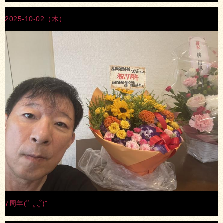
2025-10-02（木）
7周年(՞ ܸ. .ܸ՞)"