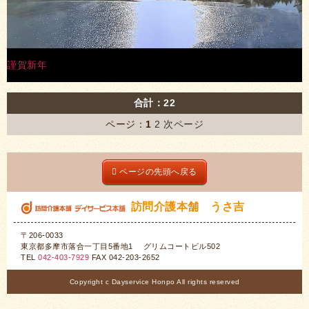
謹賀新年
合計：22
ページ：
1
2
次ページ
ページの先頭へ戻る
訪問介護本舗 うさ吉
〒206-0033
東京都多摩市落合一丁目5番地1 グリムコートビル502
TEL
042-403-7929
FAX 042-203-2652
Copyright c Dayservice Honpo All rights reserved