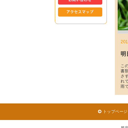
20
明
こ
書
さ
れ
雨
トップページ