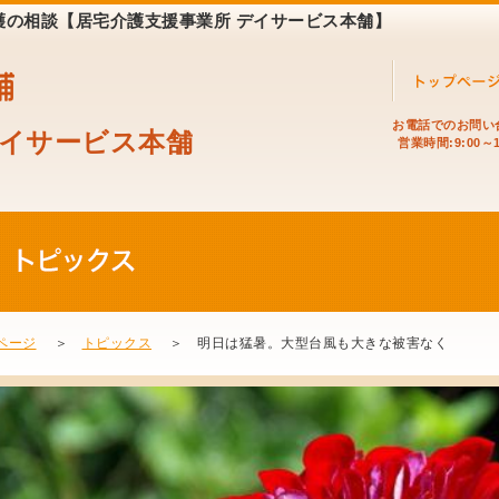
介護の相談【居宅介護支援事業所 デイサービス本舗】
お電話でのお問い
デイサービス本舗
営業時間:9:00～1
ページ
＞
トピックス
＞ 明日は猛暑。大型台風も大きな被害なく