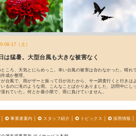
19-08-17（土）
日は猛暑。大型台風も大きな被害なく
のところ、天気とにらめっこ。幸い台風の被害は合わなかった。晴れ
類作成か整理。
すが台風で、雨がザーと振って日が出たから、サー調査行くと行きは
ているのに滝のような雨。こんなことばかりありました、訪問中にし
で濡れていた。何とか最小限で、雨に負けていません。
│
事業者案内
│
スタッフ紹介
│
トピックス
│
採用情報