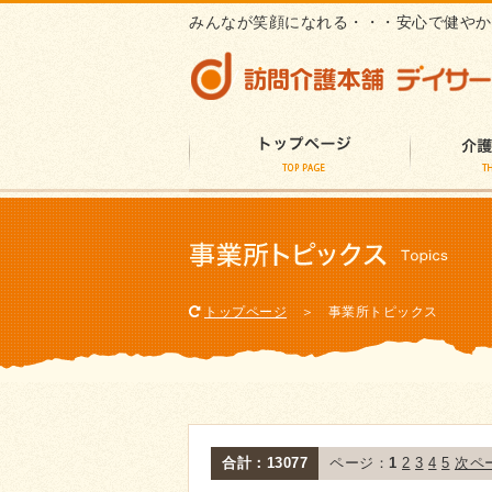
みんなが笑顔になれる・・・安心で健やか
トップページ
＞ 事業所トピックス
合計：13077
ページ：
1
2
3
4
5
次ペ