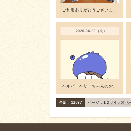
ご利用ありがとうございました♪
2026-06-30（火）
ヘルパーベリーちゃんのお仕事☆奮闘記!Vol.209 ポータブルトイレのお話
合計：13077
ページ：
1
2
3
4
5
次ペ