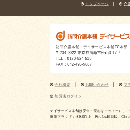
トップページ
│
介
訪問介護本舗・デイサービス本舗FC本部
〒204-0022 東京都清瀬市松山3-17-7
TEL：0120-924-515
FAX：042-495-5087
会社概要
│
お問い合わせ
│
プ
加盟店ログイン
デイサービス本舗は安全・安心をモットーに、ご
推奨ブラウザ：IE9.0以上、Firefox最新版、Chr